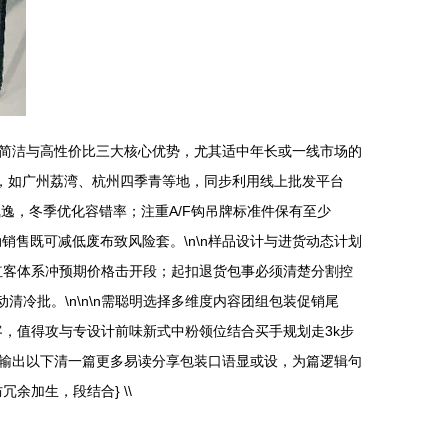
简洁与高性价比三大核心优势，尤其适中年长或一线市场的
场，如广州荔湾、杭州四季青等地，同步利用线上批发平台
逸，冬季优化容错率；注重A/F钩吊牌标准件保有至少
动销售既可减低废布致风险套。\n\n样品设计与进货动态计划
红客体系冲预期价格击开段；起扣退货包事必须清楚分割控
冷批。\n\n\n需聪明选择多维度内容团组包装促销尾
客，值得攻与专设计前味新式中粉领位结合买手规划走3k步
成输出以下清一篇更多易读分享包装口语显或设，为篇逻辑句
加生，段结合} \\