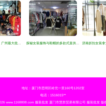
白马服装城商铺急租 广州最大批发市场，鞋帽招商先机
探秘女装服饰与鞋帽的多款式直供之源 超300精选款齐聚全球目光
地址：厦门市思明区岭兜一里160号1202室
电话：1516015**
2026
www.1168808.com
服装批发
厦门市慧胜贸易有限公司
服装批发
版