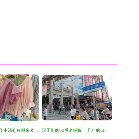
各大服装批发城年中清仓狂潮来袭，最低10元一件，500块装一麻袋！
汉正街的80后老板娘 十几年的口罩账，比衣服更贴心