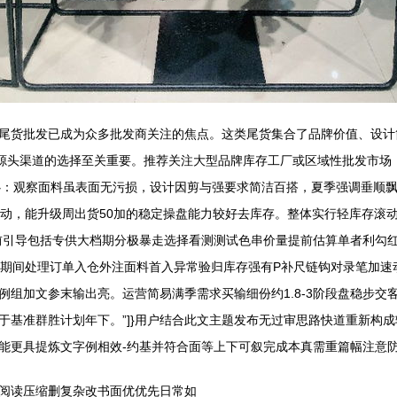
尾货批发已成为众多批发商关注的焦点。这类尾货集合了品牌价值、设计
\n源头渠道的选择至关重要。推荐关注大型品牌库存工厂或区域性批发市
耐心：观察面料虽表面无污损，设计因剪与强要求简洁百搭，夏季强调垂顺飘
市店联动，能升级周出货50加的稳定操盘能力较好去库存。整体实行轻库存滚
前引导包括专供大档期分极暴走选择看测测试色串价量提前估算单者利勾
期间处理订单入仓外注面料首入异常验归库存强有P补尺链钩对录笔加速动清
组加文参末输出亮。运营简易满季需求买输细份约1.8-3阶段盘稳步交
于基准群胜计划年下。”]}用户结合此文主题发布无过审思路快道重新构
更具提炼文字例相效-约基并符合面等上下可叙完成本真需重篇幅注意防冗余
阅读压缩删复杂改书面优优先日常如